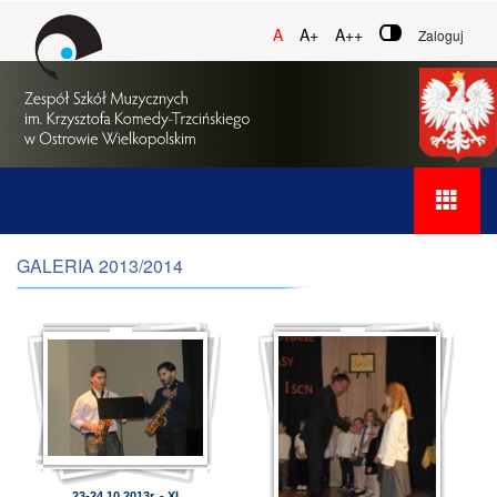
A
A+
A++
Zaloguj
GALERIA 2013/2014
23-24.10.2013r. - XI