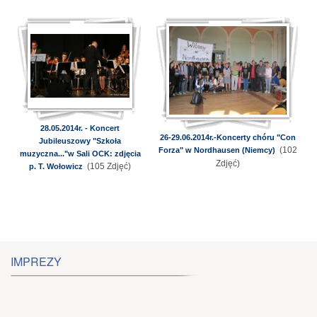
28.05.2014r. - Koncert
26-29.06.2014r.-Koncerty chóru "Con
Jubileuszowy "Szkoła
(102
Forza" w Nordhausen (Niemcy)
muzyczna..."w Sali OCK: zdjęcia
Zdjęć)
(105 Zdjęć)
p. T. Wołowicz
IMPREZY