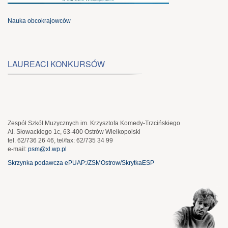
Nauka obcokrajowców
LAUREACI KONKURSÓW
Zespół Szkół Muzycznych im. Krzysztofa Komedy-Trzcińskiego
Al. Słowackiego 1c, 63-400 Ostrów Wielkopolski
tel. 62/736 26 46, tel/fax: 62/735 34 99
e-mail:
psm@xl.wp.pl
Skrzynka podawcza ePUAP:/ZSMOstrow/SkrytkaESP