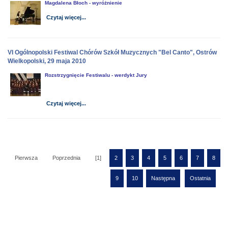
Magdalena Błoch - wyróżnienie
Czytaj więcej...
VI Ogólnopolski Festiwal Chórów Szkół Muzycznych "Bel Canto", Ostrów
Wielkopolski, 29 maja 2010
Rozstrzygnięcie Festiwalu - werdykt Jury
Czytaj więcej...
Pierwsza
Poprzednia
[1]
2
3
4
5
6
7
8
9
10
Następna
Ostatnia