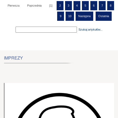
Pierwsza
Poprzednia
[1]
2
3
4
5
6
7
8
9
10
Następna
Ostatnia
Szukaj artykułów...
IMPREZY