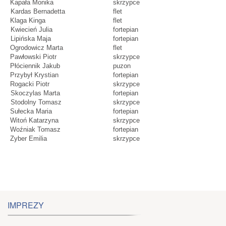
Kapała Monika
skrzypce
Kardas Bernadetta
flet
Klaga Kinga
flet
Kwiecień Julia
fortepian
Lipińska Maja
fortepian
Ogrodowicz Marta
flet
Pawłowski Piotr
skrzypce
Płóciennik Jakub
puzon
Przybył Krystian
fortepian
Rogacki Piotr
skrzypce
Skoczylas Marta
fortepian
Stodolny Tomasz
skrzypce
Sułecka Maria
fortepian
Witoń Katarzyna
skrzypce
Woźniak Tomasz
fortepian
Zyber Emilia
skrzypce
IMPREZY