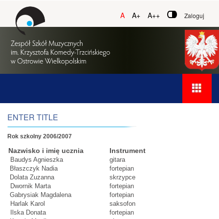
A
A+
A++
Zaloguj
ENTER TITLE
Rok szkolny 2006/2007
Nazwisko i imię ucznia
Instrument
Baudys Agnieszka
gitara
Błaszczyk Nadia
fortepian
Dolata Zuzanna
skrzypce
Dwornik Marta
fortepian
Gabrysiak Magdalena
fortepian
Harlak Karol
saksofon
Ilska Donata
fortepian