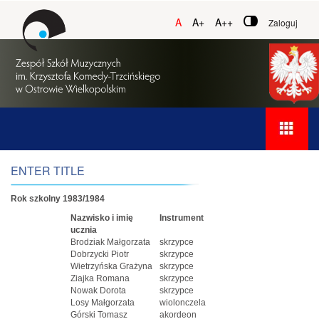
A
A+
A++
Zaloguj
ENTER TITLE
Rok szkolny 1983/1984
Nazwisko i imię
Instrument
ucznia
Brodziak Małgorzata
skrzypce
Dobrzycki Piotr
skrzypce
Wietrzyńska Grażyna
skrzypce
Ziajka Romana
skrzypce
Nowak Dorota
skrzypce
Losy Małgorzata
wiolonczela
Górski Tomasz
akordeon