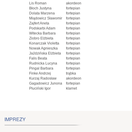
Lis Roman
akordeon
Błoch Justyna
fortepian
Dolata Marzena
fortepian
Miądowicz Sławomir
fortepian
Zajfert Aneta
fortepian
Podskarbi Adam
fortepian
Witecka Barbara
fortepian
Ziobro Elżbieta
fortepian
Konarczak Violetta
fortepian
Nowak Agnieszka
fortepian
Jaździńska Elżbieta
fortepian
Falis Beata
fortepian
Rudnicka Lucyna
fortepian
Pingal Barbara
fortepian
Finke Andrzej
trąbka
Kurzaj Radosław
akordeon
Gagadowicz Junona
fortepian
Pluciński Igor
klarnet
IMPREZY