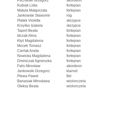
Puchalski Grzegorz
akordeon
Kubiak Lidia
fortepian
Matula Małgorzata
fortepian
Jankowski Sławomir
róg
Płatek Violetta
skrzypce
Krzyśko Izabela
skrzypce
Tapert Beata
fortepian
Idczak Alina
fortepian
Kłyż Magdalena
fortepian
Mocek Tomasz
fortepian
Cierlak Aneta
fortepian
Nowicka Magdalena
fortepian
Dminiczak Agnieszka
fortepian
Falis Mirosław
akordeon
Jankowski Grzegorz
klarnet
Plewa Paweł
flet
Banasiak Mirosława
wiolonczela
Oleksy Beata
wiolonczela